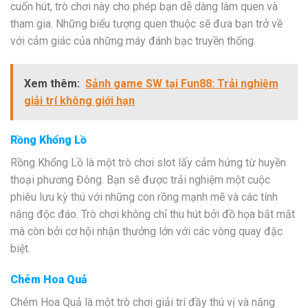
cuốn hút, trò chơi này cho phép bạn dễ dàng làm quen và
tham gia. Những biểu tượng quen thuộc sẽ đưa bạn trở về
với cảm giác của những máy đánh bạc truyền thống.
Xem thêm:
Sảnh game SW tại Fun88: Trải nghiệm
giải trí không giới hạn
Rồng Khổng Lồ
Rồng Khổng Lồ là một trò chơi slot lấy cảm hứng từ huyền
thoại phương Đông. Bạn sẽ được trải nghiệm một cuộc
phiêu lưu kỳ thú với những con rồng mạnh mẽ và các tính
năng độc đáo. Trò chơi không chỉ thu hút bởi đồ họa bắt mắt
mà còn bởi cơ hội nhận thưởng lớn với các vòng quay đặc
biệt.
Chém Hoa Quả
Chém Hoa Quả là một trò chơi giải trí đầy thú vị và năng