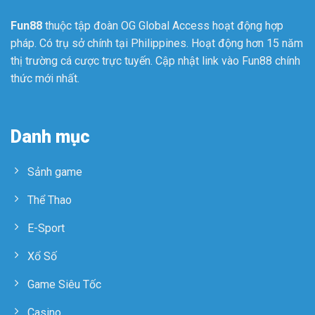
Fun88
thuộc tập đoàn OG Global Access hoạt động hợp
pháp. Có trụ sở chính tại Philippines. Hoạt động hơn 15 năm
thị trường cá cược trực tuyến. Cập nhật link vào Fun88 chính
thức mới nhất.
Danh mục
Sảnh game
Thể Thao
E-Sport
Xổ Số
Game Siêu Tốc
Casino