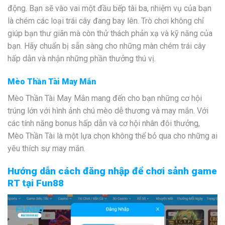
động. Bạn sẽ vào vai một đầu bếp tài ba, nhiệm vụ của bạn
là chém các loại trái cây đang bay lên. Trò chơi không chỉ
giúp bạn thư giãn mà còn thử thách phản xạ và kỹ năng của
bạn. Hãy chuẩn bị sẵn sàng cho những màn chém trái cây
hấp dẫn và nhận những phần thưởng thú vị.
Mèo Thần Tài May Mắn
Mèo Thần Tài May Mắn mang đến cho bạn những cơ hội
trúng lớn với hình ảnh chú mèo dễ thương và may mắn. Với
các tính năng bonus hấp dẫn và cơ hội nhân đôi thưởng,
Mèo Thần Tài là một lựa chọn không thể bỏ qua cho những ai
yêu thích sự may mắn.
Hướng dẫn cách đăng nhập để chơi sảnh game
RT tại Fun88