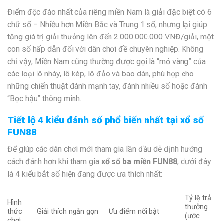
Điểm độc đáo nhất của riêng miền Nam là giải đặc biệt có 6
chữ số – Nhiều hơn Miền Bắc và Trung 1 số, nhưng lại giúp
tăng giá trị giải thưởng lên đến 2.000.000.000 VNĐ/giải, một
con số hấp dẫn đối với dân chơi đề chuyên nghiệp. Không
chỉ vậy, Miền Nam cũng thường được gọi là “mỏ vàng” của
các loại lô nháy, lô kép, lô đảo và bao dàn, phù hợp cho
những chiến thuật đánh mạnh tay, đánh nhiều số hoặc đánh
“Bọc hậu” thông minh.
Tiết lộ 4 kiểu đánh số phổ biến nhất tại xổ số
FUN88
Để giúp các dân chơi mới tham gia lần đầu dễ định hướng
cách đánh hơn khi tham gia
xổ số ba miền FUN88
, dưới đây
là 4 kiểu bắt số hiện đang được ưa thích nhất:
Tỷ lệ trả
Hình
thưởng
thức
Giải thích ngắn gọn
Ưu điểm nổi bật
(ước
chơi