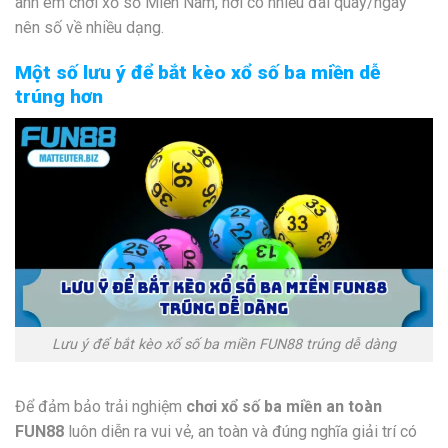
anh em chơi xổ số Miền Nam, nơi có nhiều đài quay/ngày
nên số về nhiều dạng.
Một số lưu ý để bắt kèo xổ số ba miền dễ
trúng hơn
Lưu ý để bắt kèo xổ số ba miền FUN88 trúng dễ dàng
Để đảm bảo trải nghiệm
chơi
xổ số ba miền an toàn
FUN88
luôn diễn ra vui vẻ, an toàn và đúng nghĩa giải trí có