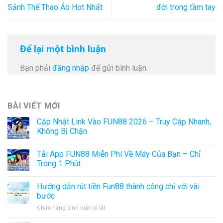
Sảnh Thể Thao Ảo Hot Nhất
đời trong tầm tay
Để lại một bình luận
Bạn phải
đăng nhập
để gửi bình luận.
BÀI VIẾT MỚI
Cập Nhật Link Vào FUN88 2026 – Truy Cập Nhanh,
Không Bị Chặn
Tải App FUN88 Miễn Phí Về Máy Của Bạn – Chỉ
Trong 1 Phút
Hướng dẫn rút tiền Fun88 thành công chỉ với vài
bước
ở
Chức năng bình luận bị tắt
Hướng