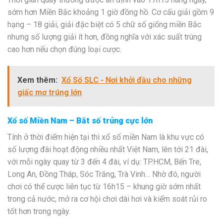
sớm hơn Miền Bắc khoảng 1 giờ đồng hồ. Cơ cấu giải gồm 9
hạng – 18 giải, giải đặc biệt có 5 chữ số giống miền Bắc
nhưng số lượng giải ít hơn, đồng nghĩa với xác suất trúng
cao hơn nếu chọn đúng loại cược.
Xem thêm:
Xổ Số SLC - Nơi khởi đầu cho những
giấc mơ trúng lớn
Xổ số Miền Nam – Bắt số trúng cực lớn
Tính ở thời điểm hiện tại thì xổ số miền Nam là khu vực có
số lượng đài hoạt động nhiều nhất Việt Nam, lên tới 21 đài,
với mỗi ngày quay từ 3 đến 4 đài, ví dụ: TP.HCM, Bến Tre,
Long An, Đồng Tháp, Sóc Trăng, Trà Vinh… Nhờ đó, người
chơi có thể cược liên tục từ 16h15 – khung giờ sớm nhất
trong cả nước, mở ra cơ hội chơi dài hơi và kiểm soát rủi ro
tốt hơn trong ngày.