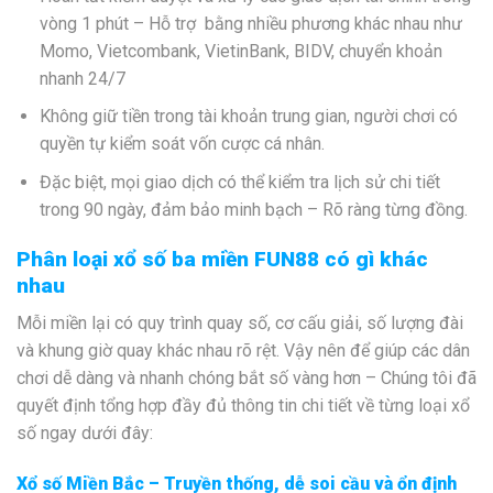
vòng 1 phút – Hỗ trợ bằng nhiều phương khác nhau như
Momo, Vietcombank, VietinBank, BIDV, chuyển khoản
nhanh 24/7
Không giữ tiền trong tài khoản trung gian, người chơi có
quyền tự kiểm soát vốn cược cá nhân.
Đặc biệt, mọi giao dịch có thể kiểm tra lịch sử chi tiết
trong 90 ngày, đảm bảo minh bạch – Rõ ràng từng đồng.
Phân loại xổ số ba miền FUN88 có gì khác
nhau
Mỗi miền lại có quy trình quay số, cơ cấu giải, số lượng đài
và khung giờ quay khác nhau rõ rệt. Vậy nên để giúp các dân
chơi dễ dàng và nhanh chóng bắt số vàng hơn – Chúng tôi đã
quyết định tổng hợp đầy đủ thông tin chi tiết về từng loại xổ
số ngay dưới đây:
Xổ số Miền Bắc – Truyền thống, dễ soi cầu và ổn định