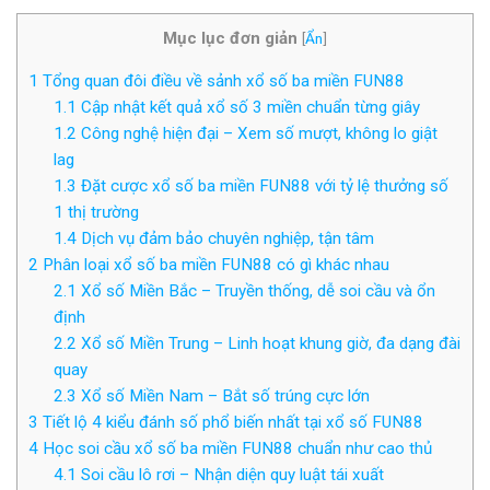
Mục lục đơn giản
[
Ẩn
]
1
Tổng quan đôi điều về sảnh xổ số ba miền FUN88
1.1
Cập nhật kết quả xổ số 3 miền chuẩn từng giây
1.2
Công nghệ hiện đại – Xem số mượt, không lo giật
lag
1.3
Đặt cược xổ số ba miền FUN88 với tỷ lệ thưởng số
1 thị trường
1.4
Dịch vụ đảm bảo chuyên nghiệp, tận tâm
2
Phân loại xổ số ba miền FUN88 có gì khác nhau
2.1
Xổ số Miền Bắc – Truyền thống, dễ soi cầu và ổn
định
2.2
Xổ số Miền Trung – Linh hoạt khung giờ, đa dạng đài
quay
2.3
Xổ số Miền Nam – Bắt số trúng cực lớn
3
Tiết lộ 4 kiểu đánh số phổ biến nhất tại xổ số FUN88
4
Học soi cầu xổ số ba miền FUN88 chuẩn như cao thủ
4.1
Soi cầu lô rơi – Nhận diện quy luật tái xuất