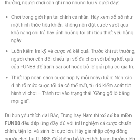
thưởng, người chơi cần ghi nhớ những lưu ý dưới đây:
Chơi trong giới hạn tài chính cá nhân: Hãy xem xổ số như
một hình thức tiêu khiển, không nên đặt cược vượt quá
khả năng chi trả hay ảnh hưởng tới chi tiêu thiết yếu hằng
ngày.
Luôn kiểm tra kỹ vé cược và kết quả: Trước khi rút thưởng,
người chơi cần đối chiếu lại số đã chọn với bảng kết quả
của FUN88 để tránh sai sót hoặc bỏ lỡ giải phụ có giá trị.
Thiết lập ngân sách cược hợp lý mỗi ngày/tuần: Nên xác
định rõ mức cược tối đa có thể mất, từ đó kiểm soát tốt
hành vi chơi – Tránh rơi vào trạng thái “Gồng gỡ lỗ bằng
mọi giá”.
Dù bạn yêu thích đài Bắc, Trung hay Nam thì
xổ số ba miền
FUN88
đều đáp ứng đầy đủ với trải nghiệm cá cược chuẩn
chỉnh, tiện lợi và sinh lời cực lớn. Hãy gia nhập cộng đồng
người chơi tại FUN88 để không bỏ lỡ cơ hội trúng thưởng lớn