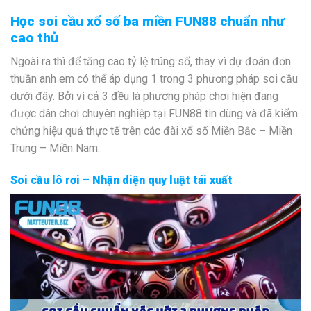
Học soi cầu xổ số ba miền FUN88 chuẩn như
cao thủ
Ngoài ra thì để tăng cao tỷ lệ trúng số, thay vì dự đoán đơn
thuần anh em có thể áp dụng 1 trong 3 phương pháp soi cầu
dưới đây. Bởi vì cả 3 đều là phương pháp chơi hiện đang
được dân chơi chuyên nghiệp tại FUN88 tin dùng và đã kiểm
chứng hiệu quả thực tế trên các đài xổ số Miền Bắc – Miền
Trung – Miền Nam.
Soi cầu lô rơi – Nhận diện quy luật tái xuất