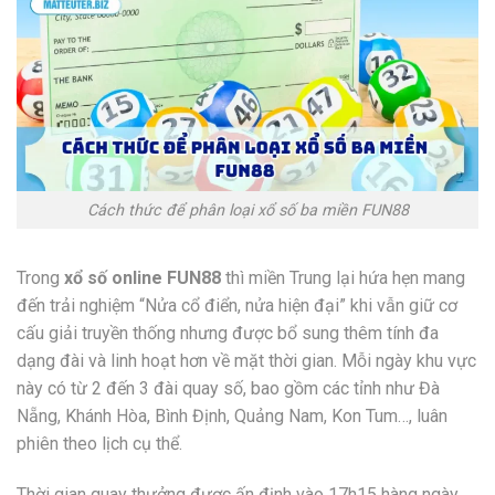
Cách thức để phân loại xổ số ba miền FUN88
Trong
xổ số online FUN88
thì miền Trung lại hứa hẹn mang
đến trải nghiệm “Nửa cổ điển, nửa hiện đại” khi vẫn giữ cơ
cấu giải truyền thống nhưng được bổ sung thêm tính đa
dạng đài và linh hoạt hơn về mặt thời gian. Mỗi ngày khu vực
này có từ 2 đến 3 đài quay số, bao gồm các tỉnh như Đà
Nẵng, Khánh Hòa, Bình Định, Quảng Nam, Kon Tum…, luân
phiên theo lịch cụ thể.
Thời gian quay thưởng được ấn định vào 17h15 hàng ngày,