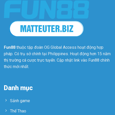
lợi
Fun88
thuộc tập đoàn OG Global Access hoạt động hợp
pháp. Có trụ sở chính tại Philippines. Hoạt động hơn 15 năm
thị trường cá cược trực tuyến. Cập nhật link vào Fun88 chính
thức mới nhất.
Danh mục
Sảnh game
Thể Thao