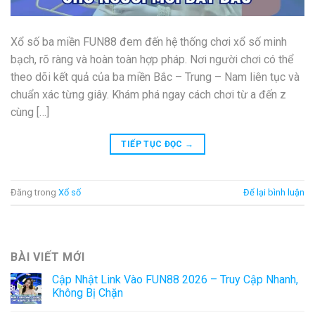
Xổ số ba miền FUN88 đem đến hệ thống chơi xổ số minh
bạch, rõ ràng và hoàn toàn hợp pháp. Nơi người chơi có thể
theo dõi kết quả của ba miền Bắc – Trung – Nam liên tục và
chuẩn xác từng giây. Khám phá ngay cách chơi từ a đến z
cùng […]
TIẾP TỤC ĐỌC
→
Đăng trong
Xổ số
Để lại bình luận
BÀI VIẾT MỚI
Cập Nhật Link Vào FUN88 2026 – Truy Cập Nhanh,
Không Bị Chặn