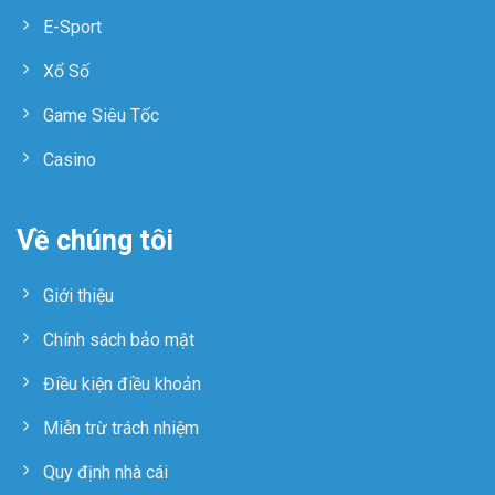
E-Sport
Xổ Số
Game Siêu Tốc
Casino
Về chúng tôi
Giới thiệu
Chính sách bảo mật
Điều kiện điều khoản
Miễn trừ trách nhiệm
Quy định nhà cái