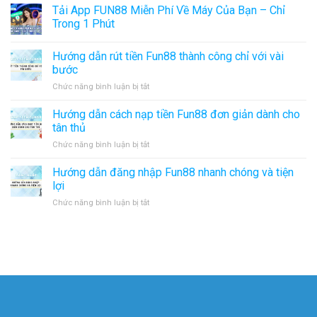
Tải App FUN88 Miễn Phí Về Máy Của Bạn – Chỉ
Trong 1 Phút
Hướng dẫn rút tiền Fun88 thành công chỉ với vài
bước
ở
Chức năng bình luận bị tắt
Hướng
dẫn
Hướng dẫn cách nạp tiền Fun88 đơn giản dành cho
rút
tân thủ
tiền
ở
Chức năng bình luận bị tắt
Fun88
Hướng
thành
dẫn
Hướng dẫn đăng nhập Fun88 nhanh chóng và tiện
công
cách
chỉ
lợi
nạp
với
ở
Chức năng bình luận bị tắt
tiền
vài
Hướng
Fun88
bước
dẫn
đơn
đăng
giản
nhập
dành
Fun88
cho
nhanh
tân
chóng
thủ
và
tiện