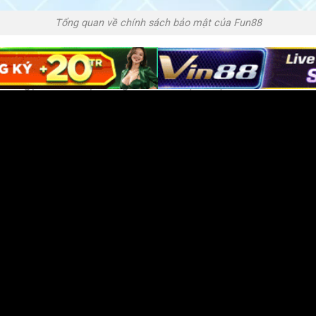
Tổng quan về chính sách bảo mật của Fun88
 bản quy định mà còn là một cam kết mạnh mẽ từ phía nhà cái nhằm
iêm ngặt về bảo mật thông tin và bảo vệ dữ liệu cá nhân.
tin cá nhân và tài chính khỏi mọi hình thức xâm nhập trái phép,
g và nhu cầu của thị trường.
t bảo mật thông tin cá nhân của người chơi một cách tuyệt đối. N
h bảo mật Fun88