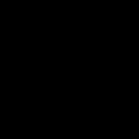
ười chơi: