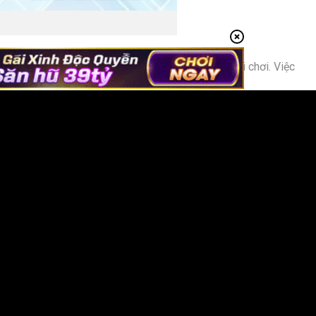
 bảo vệ quyền lợi và thông tin cá nhân của người chơi. Việc
 lạm dụng hoặc tiết lộ không được phép. Website không ngừng
hà cái sử dụng nhiều công nghệ tiên tiến và quy trình nghiêm