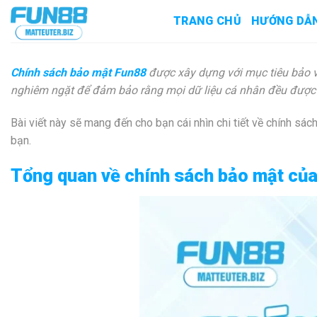
Bỏ
TRANG CHỦ
HƯỚNG DẪ
qua
nội
dung
Chính sách bảo mật Fun88
được xây dựng với mục tiêu bảo vệ
nghiêm ngặt để đảm bảo rằng mọi dữ liệu cá nhân đều được 
Bài viết này sẽ mang đến cho bạn cái nhìn chi tiết về chính sá
bạn.
Tổng quan về chính sách bảo mật củ