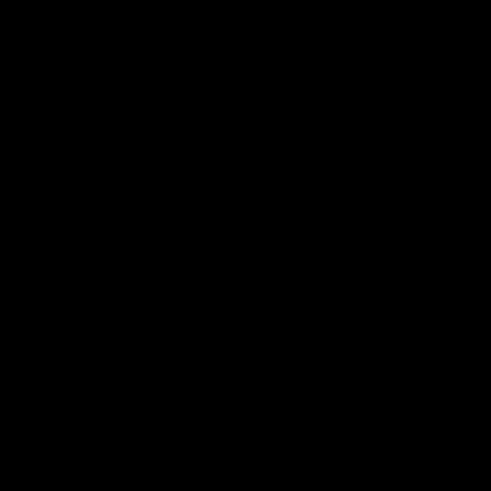
Các công nghệ bảo mật được áp dụng