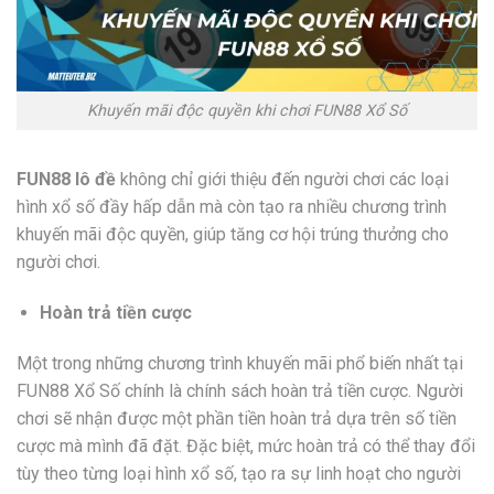
Khuyến mãi độc quyền khi chơi FUN88 Xổ Số
FUN88 lô đề
không chỉ giới thiệu đến người chơi các loại
hình xổ số đầy hấp dẫn mà còn tạo ra nhiều chương trình
khuyến mãi độc quyền, giúp tăng cơ hội trúng thưởng cho
người chơi.
Hoàn trả tiền cược
Một trong những chương trình khuyến mãi phổ biến nhất tại
FUN88 Xổ Số chính là chính sách hoàn trả tiền cược. Người
chơi sẽ nhận được một phần tiền hoàn trả dựa trên số tiền
cược mà mình đã đặt. Đặc biệt, mức hoàn trả có thể thay đổi
tùy theo từng loại hình xổ số, tạo ra sự linh hoạt cho người