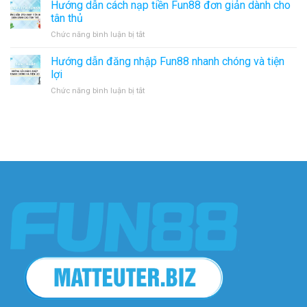
dẫn
Hướng dẫn cách nạp tiền Fun88 đơn giản dành cho
rút
tân thủ
tiền
ở
Chức năng bình luận bị tắt
Fun88
Hướng
thành
dẫn
Hướng dẫn đăng nhập Fun88 nhanh chóng và tiện
công
cách
chỉ
lợi
nạp
với
ở
Chức năng bình luận bị tắt
tiền
vài
Hướng
Fun88
bước
dẫn
đơn
đăng
giản
nhập
dành
Fun88
cho
nhanh
tân
chóng
thủ
và
tiện
lợi