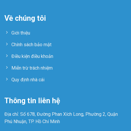
Về chúng tôi
Giới thiệu
Chính sách bảo mật
Điều kiện điều khoản
Miễn trừ trách nhiệm
Quy định nhà cái
Thông tin liên hệ
Địa chỉ: Số 678, Đường Phan Xích Long, Phường 2, Quận
Phú Nhuận, TP. Hồ Chí Minh