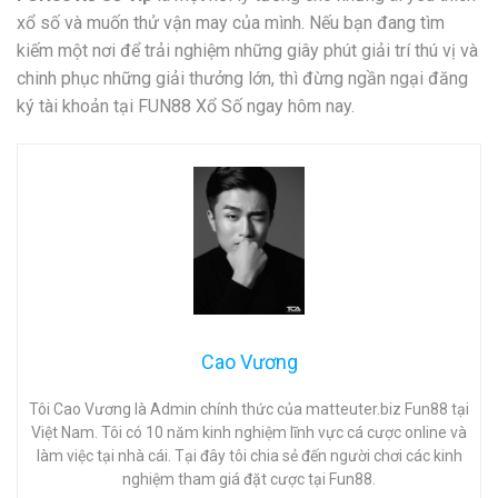
xổ số và muốn thử vận may của mình. Nếu bạn đang tìm
kiếm một nơi để trải nghiệm những giây phút giải trí thú vị và
chinh phục những giải thưởng lớn, thì đừng ngần ngại đăng
ký tài khoản tại FUN88 Xổ Số ngay hôm nay.
Cao Vương
Tôi Cao Vương là Admin chính thức của matteuter.biz Fun88 tại
Việt Nam. Tôi có 10 năm kinh nghiệm lĩnh vực cá cược online và
làm việc tại nhà cái. Tại đây tôi chia sẻ đến người chơi các kinh
nghiệm tham giá đặt cược tại Fun88.