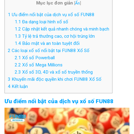
Mục lục đơn giản
[
Ẩn
]
1
Ưu điểm nổi bật của dịch vụ xổ số FUN88
1.1
Đa dạng loại hình xổ số
1.2
Cập nhật kết quả nhanh chóng và minh bạch
1.3
Tỷ lệ trả thưởng cao, cơ hội trúng lớn
1.4
Bảo mật và an toàn tuyệt đối
2
Các loại xổ số nổi bật tại FUN88 Xổ Số
2.1
Xổ số Powerball
2.2
Xổ số Mega Millions
2.3
Xổ số 3D, 4D và xổ số truyền thống
3
Khuyến mãi độc quyền khi chơi FUN88 Xổ Số
4
Kết luận
Ưu điểm nổi bật của dịch vụ xổ số FUN88