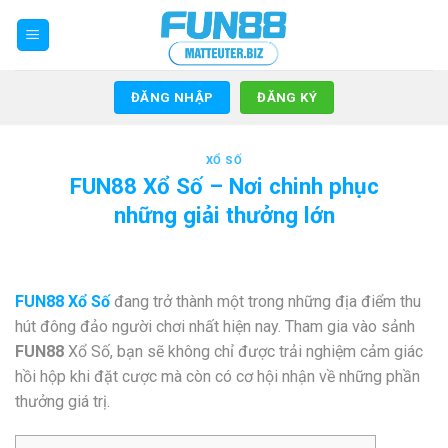
Bỏ
qua
nội
dung
ĐĂNG NHẬP
ĐĂNG KÝ
XỔ SỐ
FUN88 Xổ Số – Nơi chinh phục
những giải thưởng lớn
FUN88 Xổ Số
đang trở thành một trong những địa điểm thu
hút đông đảo người chơi nhất hiện nay. Tham gia vào sảnh
FUN88
Xổ Số, bạn sẽ không chỉ được trải nghiệm cảm giác
hồi hộp khi đặt cược mà còn có cơ hội nhận về những phần
thưởng giá trị.