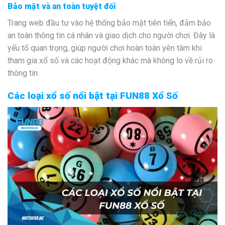
Bảo mật và an toàn tuyệt đối
Trang web đầu tư vào hệ thống bảo mật tiên tiến, đảm bảo
an toàn thông tin cá nhân và giao dịch cho người chơi. Đây là
yếu tố quan trọng, giúp người chơi hoàn toàn yên tâm khi
tham gia xổ số và các hoạt động khác mà không lo về rủi ro
thông tin.
Các loại xổ số nổi bật tại FUN88 Xổ Số