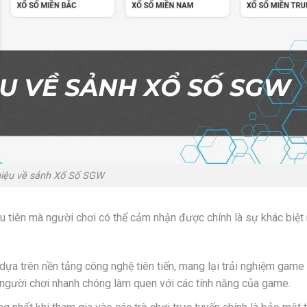
thiệu về sảnh Xổ Số SGW
ầu tiên mà người chơi có thể cảm nhận được chính là sự khác biệt r
dựa trên nền tảng công nghệ tiên tiến, mang lại trải nghiệm game
p người chơi nhanh chóng làm quen với các tính năng của game.