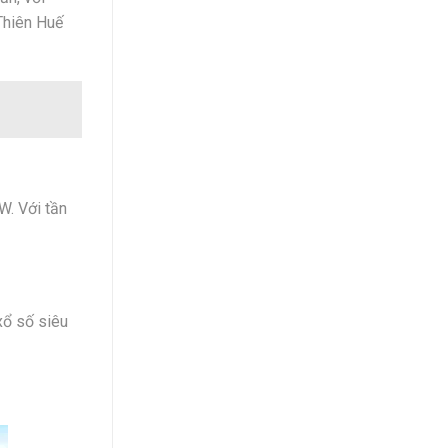
 Thiên Huế
W. Với tần
xổ số siêu