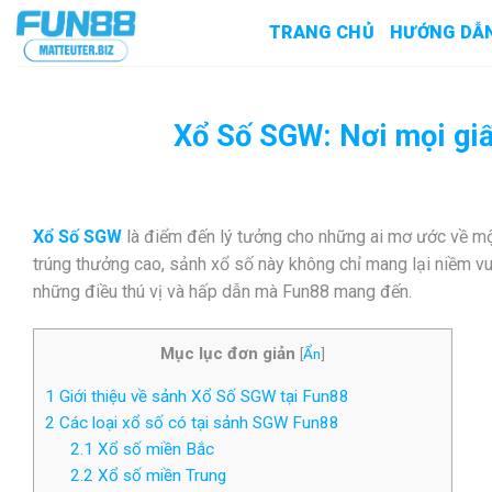
Bỏ
TRANG CHỦ
HƯỚNG DẪ
qua
nội
dung
Xổ Số SGW: Nơi mọi giấ
Xổ Số SGW
là điểm đến lý tưởng cho những ai mơ ước về mộ
trúng thưởng cao, sảnh xổ số này không chỉ mang lại niềm v
những điều thú vị và hấp dẫn mà Fun88 mang đến.
Mục lục đơn giản
[
Ẩn
]
1
Giới thiệu về sảnh Xổ Số SGW tại Fun88
2
Các loại xổ số có tại sảnh SGW Fun88
2.1
Xổ số miền Bắc
2.2
Xổ số miền Trung