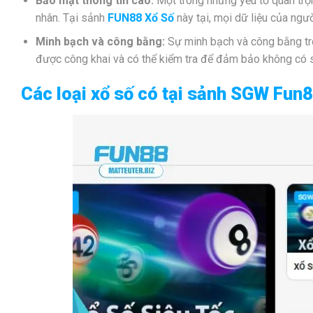
Bảo mật thông tin cao:
Một trong những yếu tố quan trọng
nhân. Tại sảnh
FUN88 Xổ Số
này tại, mọi dữ liệu của ngư
Minh bạch và công bằng:
Sự minh bạch và công bằng tron
được công khai và có thể kiểm tra để đảm bảo không có s
Các loại xổ số có tại sảnh SGW Fun