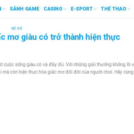
N
SẢNH GAME
CASINO
E-SPORT
THỂ THAO
XỔ SỐ
c mơ giàu có trở thành hiện thực
t cuộc sống giàu có và đầy đủ. Với những giải thưởng khổng lồ v
ui mà còn hiện thực hóa giấc mơ đổi đời của người chơi. Hãy cùn