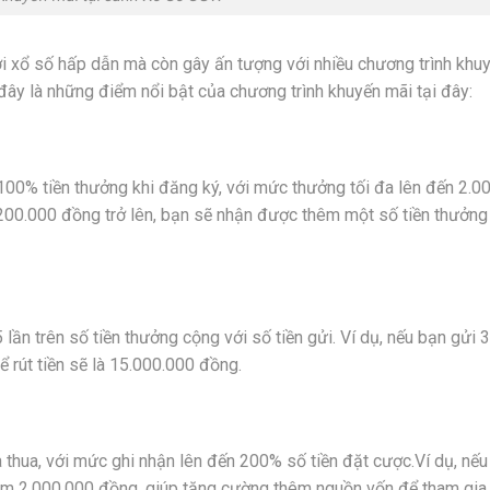
hơi xổ số hấp dẫn mà còn gây ấn tượng với nhiều chương trình khu
đây là những điểm nổi bật của chương trình khuyến mãi tại đây:
00% tiền thưởng khi đăng ký, với mức thưởng tối đa lên đến 2.0
ừ 200.000 đồng trở lên, bạn sẽ nhận được thêm một số tiền thưởng
 lần trên số tiền thưởng cộng với số tiền gửi. Ví dụ, nếu bạn gửi 
 rút tiền sẽ là 15.000.000 đồng.
 thua, với mức ghi nhận lên đến 200% số tiền đặt cược.Ví dụ, nếu
êm 2.000.000 đồng, giúp tăng cường thêm nguồn vốn để tham gia.