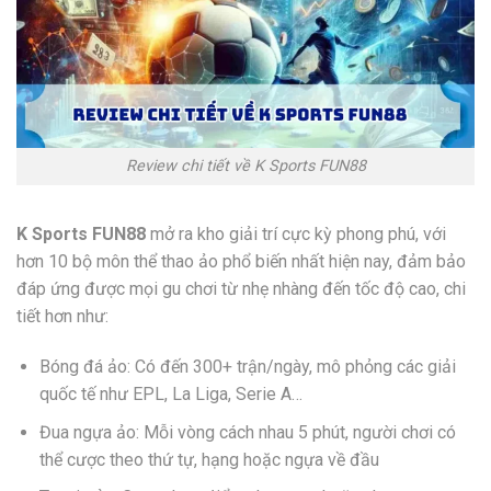
Review chi tiết về K Sports FUN88
K Sports FUN88
mở ra kho giải trí cực kỳ phong phú, với
hơn 10 bộ môn thể thao ảo phổ biến nhất hiện nay, đảm bảo
đáp ứng được mọi gu chơi từ nhẹ nhàng đến tốc độ cao, chi
tiết hơn như:
Bóng đá ảo: Có đến 300+ trận/ngày, mô phỏng các giải
quốc tế như EPL, La Liga, Serie A…
Đua ngựa ảo: Mỗi vòng cách nhau 5 phút, người chơi có
thể cược theo thứ tự, hạng hoặc ngựa về đầu