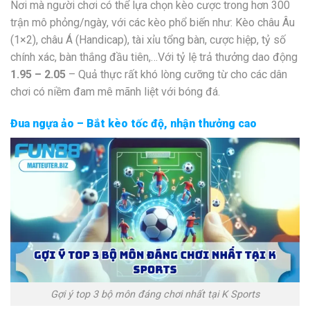
Nơi mà người chơi có thể lựa chọn kèo cược trong hơn 300
trận mô phỏng/ngày, với các kèo phổ biến như: Kèo châu Âu
(1×2), châu Á (Handicap), tài xỉu tổng bàn, cược hiệp, tỷ số
chính xác, bàn thắng đầu tiên,…Với tỷ lệ trả thưởng dao động
1.95 – 2.05
– Quả thực rất khó lòng cưỡng từ cho các dân
chơi có niềm đam mê mãnh liệt với bóng đá.
Đua ngựa ảo – Bắt kèo tốc độ, nhận thưởng cao
Gợi ý top 3 bộ môn đáng chơi nhất tại K Sports