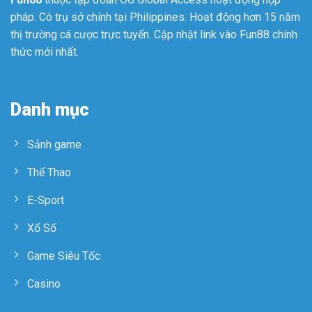
pháp. Có trụ sở chính tại Philippines. Hoạt động hơn 15 năm
thị trường cá cược trực tuyến. Cập nhật link vào Fun88 chính
thức mới nhất.
Danh mục
Sảnh game
Thể Thao
E-Sport
Xổ Số
Game Siêu Tốc
Casino