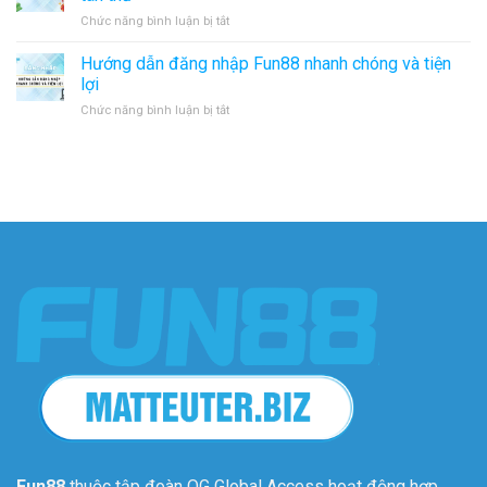
tiền
ở
Chức năng bình luận bị tắt
Fun88
Hướng
thành
dẫn
Hướng dẫn đăng nhập Fun88 nhanh chóng và tiện
công
cách
chỉ
lợi
nạp
với
ở
Chức năng bình luận bị tắt
tiền
vài
Hướng
Fun88
bước
dẫn
đơn
đăng
giản
nhập
dành
Fun88
cho
nhanh
tân
chóng
thủ
và
tiện
lợi
Fun88
thuộc tập đoàn OG Global Access hoạt động hợp