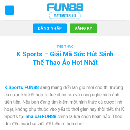
Bỏ
qua
nội
dung
ĐĂNG NHẬP
ĐĂNG KÝ
THỂ THAO
K Sports – Giải Mã Sức Hút Sảnh
Thể Thao Ảo Hot Nhất
K Sports FUN88
đang mang đến làn gió mới cho thị trường
cá cược khi kết hợp trí tuệ nhân tạo và công nghệ hình ảnh
tiên tiến. Nếu bạn đang tìm kiếm một hình thức cá cược linh
hoạt, không phụ thuộc vào yếu tố thời gian hay thời tiết, thì K
Sports tại
nhà cái FUN88
chính là lựa chọn hoàn hảo. Theo
dõi đến cuối bài viết để hiểu rõ hơn nhé!