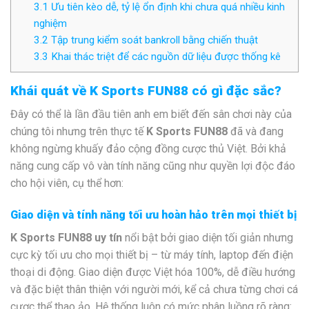
3.1
Ưu tiên kèo dễ, tỷ lệ ổn định khi chưa quá nhiều kinh
nghiệm
3.2
Tập trung kiểm soát bankroll bằng chiến thuật
3.3
Khai thác triệt để các nguồn dữ liệu được thống kê
Khái quát về K Sports FUN88 có gì đặc sắc?
Đây có thể là lần đầu tiên anh em biết đến sân chơi này của
chúng tôi nhưng trên thực tế
K Sports FUN88
đã và đang
không ngừng khuấy đảo cộng đồng cược thủ Việt. Bởi khả
năng cung cấp vô vàn tính năng cũng như quyền lợi độc đáo
cho hội viên, cụ thể hơn:
Giao diện và tính năng tối ưu hoàn hảo trên mọi thiết bị
K Sports FUN88 uy tín
nổi bật bởi giao diện tối giản nhưng
cực kỳ tối ưu cho mọi thiết bị – từ máy tính, laptop đến điện
thoại di động. Giao diện được Việt hóa 100%, dễ điều hướng
và đặc biệt thân thiện với người mới, kể cả chưa từng chơi cá
cược thể thao ảo. Hệ thống luôn có mức phân luồng rõ ràng: