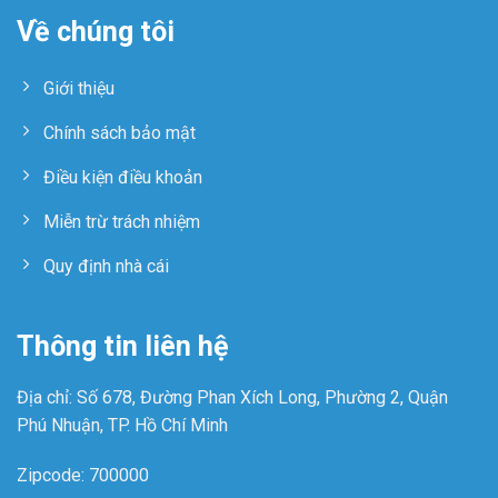
Về chúng tôi
Giới thiệu
Chính sách bảo mật
Điều kiện điều khoản
Miễn trừ trách nhiệm
Quy định nhà cái
Thông tin liên hệ
Địa chỉ: Số 678, Đường Phan Xích Long, Phường 2, Quận
Phú Nhuận, TP. Hồ Chí Minh
Zipcode: 700000