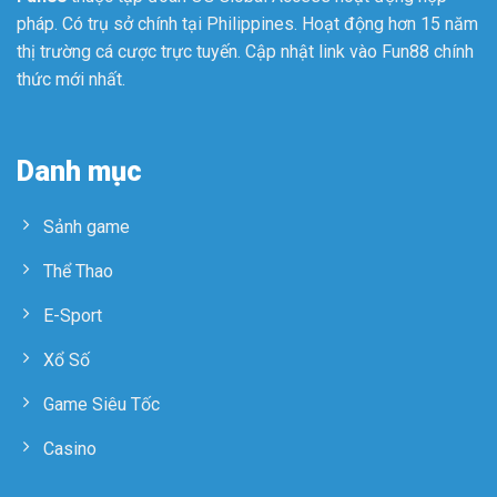
pháp. Có trụ sở chính tại Philippines. Hoạt động hơn 15 năm
thị trường cá cược trực tuyến. Cập nhật link vào Fun88 chính
thức mới nhất.
Danh mục
Sảnh game
Thể Thao
E-Sport
Xổ Số
Game Siêu Tốc
Casino