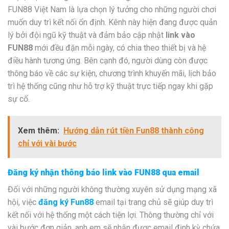
FUN88 Việt Nam là lựa chọn lý tưởng cho những người chơi
muốn duy trì kết nối ổn định. Kênh này hiện đang được quản
lý bởi đội ngũ kỹ thuật và đảm bảo cập nhật
link vào
FUN88
mới đều đặn mỗi ngày, có chia theo thiết bị và hệ
điều hành tương ứng. Bên cạnh đó, người dùng còn được
thông báo về các sự kiện, chương trình khuyến mãi, lịch bảo
trì hệ thống cũng như hỗ trợ kỹ thuật trực tiếp ngay khi gặp
sự cố.
Xem thêm:
Hướng dẫn rút tiền Fun88 thành công
chỉ với vài bước
Đăng ký nhận thông báo link vào FUN88 qua email
Đối với những người không thường xuyên sử dụng mạng xã
hội, việc
đăng ký Fun88
email tại trang chủ sẽ giúp duy trì
kết nối với hệ thống một cách tiện lợi. Thông thường chỉ với
vài bước đơn giản, anh em sẽ nhận được email định kỳ chứa