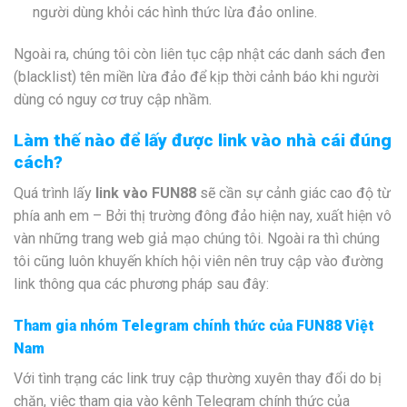
người dùng khỏi các hình thức lừa đảo online.
Ngoài ra, chúng tôi còn liên tục cập nhật các danh sách đen
(blacklist) tên miền lừa đảo để kịp thời cảnh báo khi người
dùng có nguy cơ truy cập nhầm.
Làm thế nào để lấy được link vào nhà cái đúng
cách?
Quá trình lấy
link vào FUN88
sẽ cần sự cảnh giác cao độ từ
phía anh em – Bởi thị trường đông đảo hiện nay, xuất hiện vô
vàn những trang web giả mạo chúng tôi. Ngoài ra thì chúng
tôi cũng luôn khuyến khích hội viên nên truy cập vào đường
link thông qua các phương pháp sau đây:
Tham gia nhóm Telegram chính thức của FUN88 Việt
Nam
Với tình trạng các link truy cập thường xuyên thay đổi do bị
chặn, việc tham gia vào kênh Telegram chính thức của