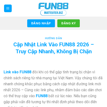
Bỏ
qua
nội
dung
ĐĂNG NHẬP
ĐĂNG KÝ
HƯỚNG DẪN
Cập Nhật Link Vào FUN88 2026 –
Truy Cập Nhanh, Không Bị Chặn
Link vào FUN88
đôi khi có thể gặp tình trạng bị chặn vì
chính sách riêng từ nhà mạng tại Việt Nam. Vậy chúng tôi đã
nhanh chóng khắc phục bằng cách cập nhật đường link mới
nhất 2026 – Cùng các link phụ, nhằm đảm bảo các dân chơi
có thể truy cập vào
FUN88
bất cứ lúc nào. Nếu bạn cũng
gặp phải vấn đề tương tự thì nhất định phải theo dõi đến