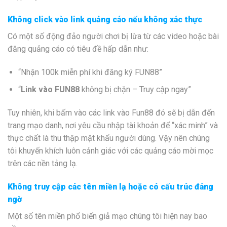
Không click vào link quảng cáo nếu không xác thực
Có một số động đảo người chơi bị lừa từ các video hoặc bài
đăng quảng cáo có tiêu đề hấp dẫn như:
“Nhận 100k miễn phí khi đăng ký FUN88”
“
Link vào FUN88
không bị chặn – Truy cập ngay”
Tuy nhiên, khi bấm vào các link vào Fun88 đó sẽ bị dẫn đến
trang mạo danh, nơi yêu cầu nhập tài khoản để “xác minh” và
thực chất là thu thập mật khẩu người dùng. Vậy nên chúng
tôi khuyến khích luôn cảnh giác với các quảng cáo mời mọc
trên các nền tảng lạ.
Không truy cập các tên miền lạ hoặc có cấu trúc đáng
ngờ
Một số tên miền phổ biến giả mạo chúng tôi hiện nay bao