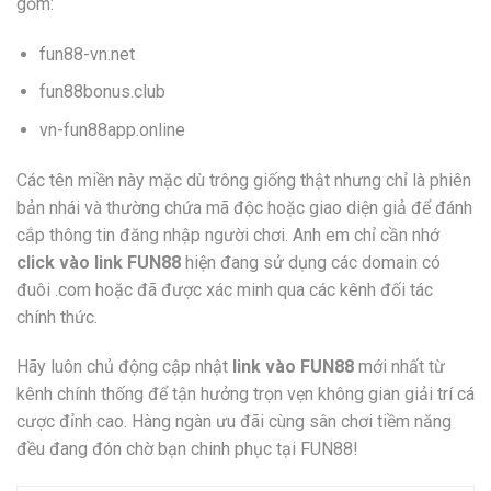
gồm:
fun88-vn.net
fun88bonus.club
vn-fun88app.online
Các tên miền này mặc dù trông giống thật nhưng chỉ là phiên
bản nhái và thường chứa mã độc hoặc giao diện giả để đánh
cắp thông tin đăng nhập người chơi. Anh em chỉ cần nhớ
click vào link
FUN88
hiện đang sử dụng các domain có
đuôi .com hoặc đã được xác minh qua các kênh đối tác
chính thức.
Hãy luôn chủ động cập nhật
link vào FUN88
mới nhất từ
kênh chính thống để tận hưởng trọn vẹn không gian giải trí cá
cược đỉnh cao. Hàng ngàn ưu đãi cùng sân chơi tiềm năng
đều đang đón chờ bạn chinh phục tại FUN88!