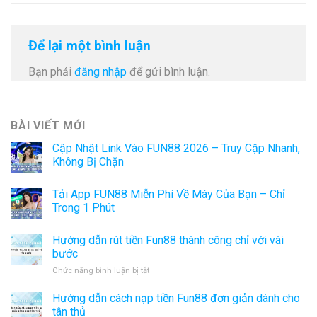
Để lại một bình luận
Bạn phải
đăng nhập
để gửi bình luận.
BÀI VIẾT MỚI
Cập Nhật Link Vào FUN88 2026 – Truy Cập Nhanh,
Không Bị Chặn
Tải App FUN88 Miễn Phí Về Máy Của Bạn – Chỉ
Trong 1 Phút
Hướng dẫn rút tiền Fun88 thành công chỉ với vài
bước
ở
Chức năng bình luận bị tắt
Hướng
dẫn
Hướng dẫn cách nạp tiền Fun88 đơn giản dành cho
rút
tân thủ