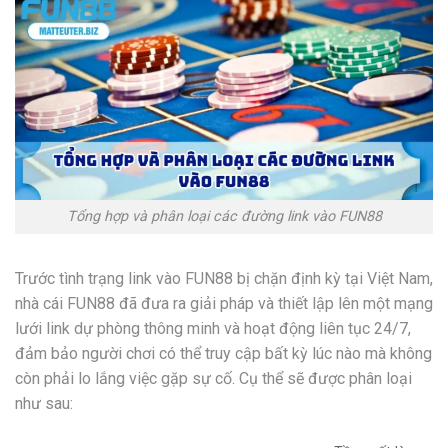
Tổng hợp và phân loại các đường link vào FUN88
Trước tình trạng link vào FUN88 bị chặn định kỳ tại Việt Nam,
nhà cái FUN88 đã đưa ra giải pháp và thiết lập lên một mạng
lưới link dự phòng thông minh và hoạt động liên tục 24/7,
đảm bảo người chơi có thể truy cập bất kỳ lúc nào mà không
còn phải lo lắng việc gặp sự cố. Cụ thể sẽ được phân loại
như sau: