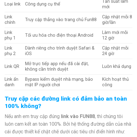
Tần suất làm
Loại link
Công dụng cụ thể
mới
Link
Cập nhật mỗi 8
Truy cập thẳng vào trang chủ Fun88
chính
giờ/lần
Link
Làm mới mỗi
Tối ưu hóa cho điện thoại Android
phụ 1
12 giờ
Link
Dành riêng cho trình duyệt Safari &
Cập nhật mỗi
phụ 2
iOS
24 giờ
Mở trực tiếp app nếu đã cài đặt,
Link QR
Luôn khả dụng
không cần trình duyệt
Link ẩn
Bypass kiểm duyệt nhà mạng, bảo
Kích hoạt thủ
danh
mật IP người chơi
công
Truy cập các đường link có đảm bảo an toàn
100% không?
Nếu anh em truy cập đúng
link vào FUN88
, thì chúng tôi
luôn cam kết an toàn 100%. Bởi hệ thống đường dẫn của nhà
cái được thiết kế chặt chẽ dưới các tiêu chí điển hình như: