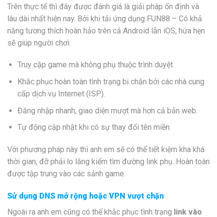
Trên thực tế thì đây được đánh giá là giải pháp ổn định và
lâu dài nhất hiện nay. Bởi khi tải ứng dụng FUN88 – Có khả
năng tương thích hoàn hảo trên cả Android lẫn iOS, hứa hẹn
sẽ giúp người chơi:
Truy cập game mà không phụ thuộc trình duyệt.
Khắc phục hoàn toàn tình trạng bị chặn bởi các nhà cung
cấp dịch vụ Internet (ISP).
Đăng nhập nhanh, giao diện mượt mà hơn cả bản web.
Tự động cập nhật khi có sự thay đổi tên miền.
Với phương pháp này thì anh em sẽ có thể tiết kiệm kha khá
thời gian, đỡ phải lo lắng kiếm tìm đường link phụ. Hoàn toàn
được tập trung vào các sảnh game.
Sử dụng DNS mở rộng hoặc VPN vượt chặn
Ngoài ra anh em cũng có thể khắc phục tình trạng
link vào