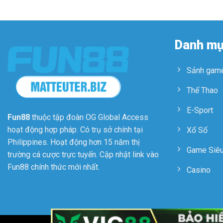
Danh m
Sảnh gam
Thể Thao
E-Sport
Fun88
thuộc tập đoàn OG Global Access
hoạt động hợp pháp. Có trụ sở chính tại
Xổ Số
Philippines. Hoạt động hơn 15 năm thị
Game Siêu
trường cá cược trực tuyến. Cập nhật link vào
Fun88 chính thức mới nhất.
Casino