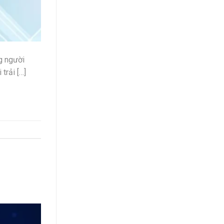
g người
trải […]