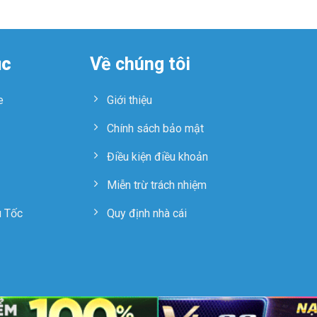
ục
Về chúng tôi
e
Giới thiệu
Chính sách bảo mật
Điều kiện điều khoản
Miễn trừ trách nhiệm
 Tốc
Quy định nhà cái