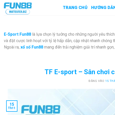
Bỏ
TRANG CHỦ
HƯỚNG DẪ
qua
nội
dung
E-Sport Fun88
là lựa chọn lý tưởng cho những người yêu thích
và đặt cược linh hoạt với tỷ lệ hấp dẫn, cập nhật nhanh chóng 
Ngoài ra,
xổ số Fun88
mang đến trải nghiệm giải trí nhanh gọn,
TF E-sport – Sân chơi 
ĐĂNG VÀO
15 TH
15
Th11