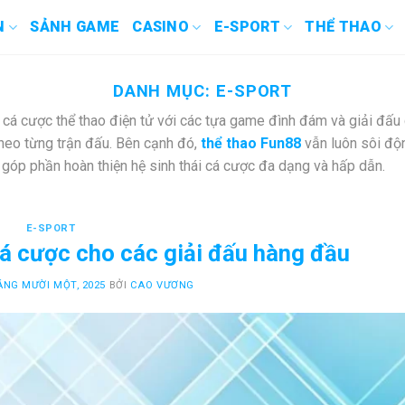
N
SẢNH GAME
CASINO
E-SPORT
THỂ THAO
DANH MỤC:
E-SPORT
 cá cược thể thao điện tử với các tựa game đình đám và giải đấu
theo từng trận đấu. Bên cạnh đó,
thể thao Fun88
vẫn luôn sôi độ
 góp phần hoàn thiện hệ sinh thái cá cược đa dạng và hấp dẫn.
E-SPORT
cá cược cho các giải đấu hàng đầu
ÁNG MƯỜI MỘT, 2025
BỞI
CAO VƯƠNG