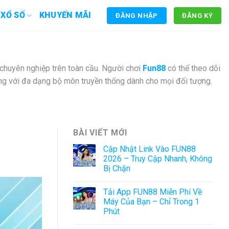
XỔ SỐ
KHUYẾN MÃI
ĐĂNG NHẬP
ĐĂNG KÝ
 chuyên nghiệp trên toàn cầu. Người chơi
Fun88
có thể theo dõi
ng với đa dạng bộ môn truyền thống dành cho mọi đối tượng.
BÀI VIẾT MỚI
Cập Nhật Link Vào FUN88
2026 – Truy Cập Nhanh, Không
Bị Chặn
Tải App FUN88 Miễn Phí Về
Máy Của Bạn – Chỉ Trong 1
Phút