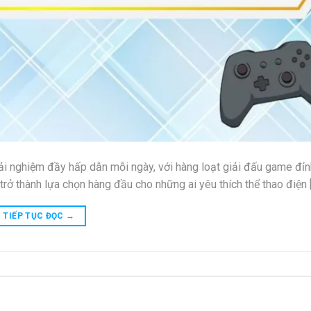
i nghiệm đầy hấp dẫn mỗi ngày, với hàng loạt giải đấu game đỉn
rở thành lựa chọn hàng đầu cho những ai yêu thích thể thao điện 
TIẾP TỤC ĐỌC
→