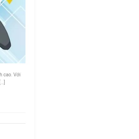
h cao. Với
[…]