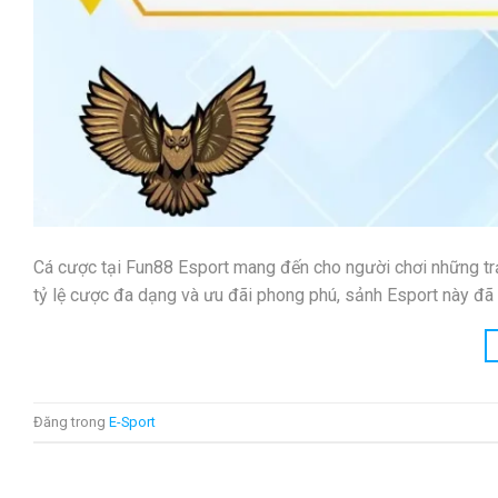
Cá cược tại Fun88 Esport mang đến cho người chơi những trả
tỷ lệ cược đa dạng và ưu đãi phong phú, sảnh Esport này đã t
Đăng trong
E-Sport