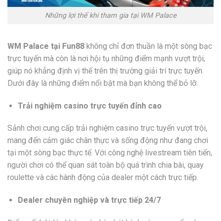
Những lợi thế khi tham gia tại WM Palace
WM Palace tại Fun88
không chỉ đơn thuần là một sòng bạc
trực tuyến mà còn là nơi hội tụ những điểm mạnh vượt trội,
giúp nó khẳng định vị thế trên thị trường giải trí trực tuyến.
Dưới đây là những điểm nổi bật mà bạn không thể bỏ lỡ.
Trải nghiệm casino trực tuyến đỉnh cao
Sảnh chơi cung cấp trải nghiệm casino trực tuyến vượt trội,
mang đến cảm giác chân thực và sống động như đang chơi
tại một sòng bạc thực tế. Với công nghệ livestream tiên tiến,
người chơi có thể quan sát toàn bộ quá trình chia bài, quay
roulette và các hành động của dealer một cách trực tiếp.
Dealer chuyên nghiệp và trực tiếp 24/7