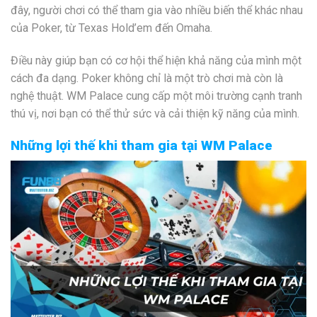
đây, người chơi có thể tham gia vào nhiều biến thể khác nhau
của Poker, từ Texas Hold’em đến Omaha.
Điều này giúp bạn có cơ hội thể hiện khả năng của mình một
cách đa dạng. Poker không chỉ là một trò chơi mà còn là
nghệ thuật. WM Palace cung cấp một môi trường cạnh tranh
thú vị, nơi bạn có thể thử sức và cải thiện kỹ năng của mình.
Những lợi thế khi tham gia tại WM Palace