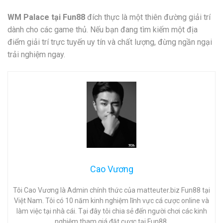
WM Palace tại Fun88
đích thực là một thiên đường giải trí
dành cho các game thủ. Nếu bạn đang tìm kiếm một địa
điểm giải trí trực tuyến uy tín và chất lượng, đừng ngần ngại
trải nghiệm ngay.
Cao Vương
Tôi Cao Vương là Admin chính thức của matteuter.biz Fun88 tại
Việt Nam. Tôi có 10 năm kinh nghiệm lĩnh vực cá cược online và
làm việc tại nhà cái. Tại đây tôi chia sẻ đến người chơi các kinh
nghiệm tham giá đặt cược tại Fun88.