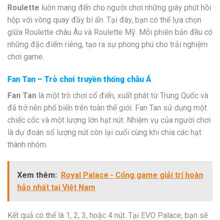
Roulette
luôn mang đến cho người chơi những giây phút hồi
hộp với vòng quay đầy bí ẩn. Tại đây, bạn có thể lựa chọn
giữa Roulette châu Âu và Roulette Mỹ. Mỗi phiên bản đều có
những đặc điểm riêng, tạo ra sự phong phú cho trải nghiệm
chơi game.
Fan Tan – Trò chơi truyền thống châu Á
Fan Tan
là một trò chơi cổ điển, xuất phát từ Trung Quốc và
đã trở nên phổ biến trên toàn thế giới. Fan Tan sử dụng một
chiếc cốc và một lượng lớn hạt nút. Nhiệm vụ của người chơi
là dự đoán số lượng nút còn lại cuối cùng khi chia các hạt
thành nhóm.
Xem thêm:
Royal Palace - Cổng game giải trí hoàn
hảo nhất tại Việt Nam
Kết quả có thể là 1, 2, 3, hoặc 4 nút. Tại EVO Palace, bạn sẽ