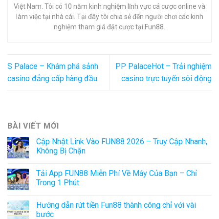
Việt Nam. Tôi có 10 năm kinh nghiệm lĩnh vực cá cược online và
làm việc tại nhà cái. Tại đây tôi chia sẻ đến người chơi các kinh
nghiệm tham giá đặt cược tại Fun88.
S Palace – Khám phá sảnh
PP PalaceHot – Trải nghiệm
casino đẳng cấp hàng đầu
casino trực tuyến sôi động
BÀI VIẾT MỚI
Cập Nhật Link Vào FUN88 2026 – Truy Cập Nhanh,
Không Bị Chặn
Tải App FUN88 Miễn Phí Về Máy Của Bạn – Chỉ
Trong 1 Phút
Hướng dẫn rút tiền Fun88 thành công chỉ với vài
bước