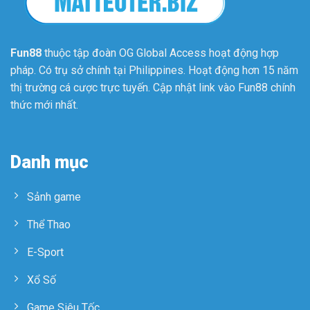
Fun88
thuộc tập đoàn OG Global Access hoạt động hợp
pháp. Có trụ sở chính tại Philippines. Hoạt động hơn 15 năm
thị trường cá cược trực tuyến. Cập nhật link vào Fun88 chính
thức mới nhất.
Danh mục
Sảnh game
Thể Thao
E-Sport
Xổ Số
Game Siêu Tốc