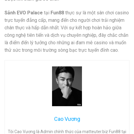
Sảnh EVO Palace
tại
Fun88
thực sự là một sân chơi casino
trực tuyến đẳng cấp, mang đến cho người chơi trải nghiệm
chân thực và hấp dẫn nhất. Với sự kết hợp hoàn hảo giữa
công nghệ tiên tiến và dịch vụ chuyên nghiệp, đây chắc chắn
là điểm đến lý tưởng cho những ai đam mê casino và muốn
thử sức trong môi trường sòng bạc trực tuyến đỉnh cao.
Cao Vương
Tôi Cao Vương là Admin chính thức của matteuter.biz Fun88 tại