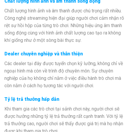
Chất lượng hình ảnh và âm thanh sống động
Chất lượng hình ảnh và âm thanh được chú trọng rất nhiều.
Công nghệ streaming hiện đại giúp người chơi cảm nhận rõ
rệt sự hồi hộp của từng trò chơi. Những hiệu ứng âm thanh
sống động cùng với hình ảnh chất lượng cao tạo ra không
khí giống như ở một sòng bài thực sự.
Dealer chuyên nghiệp và thân thiện
Các dealer tại đây được tuyển chọn kỹ lưỡng, không chỉ về
ngoại hình mà còn về trình độ chuyên môn. Sự chuyên
nghiệp của họ không chỉ nằm ở việc điều hành trò chơi mà
còn nằm ở cách họ tương tác với người chơi.
Tỷ lệ trả thưởng hấp dẫn
Khi tham gia các trò chơi tại sảnh chơi này, người chơi sẽ
được hưởng những tỷ lệ trả thưởng rất cạnh tranh. Với tỷ lệ
trả thưởng cao, người chơi sẽ thấy được giá trị mà họ nhận
được khi tham gia trò chơi.