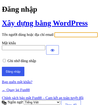
Đăng nhập
Xây dựng bằng WordPress
Tên người dùng hoặc địa chỉ email
Mật khẩu
Ghi nhớ đăng nhập
Bạn quên mật khẩu?
← Quay lại Fun88
Chính sách bảo mật Fun88 – Cam kết an toàn tuyệt đối
Ngôn ngữ