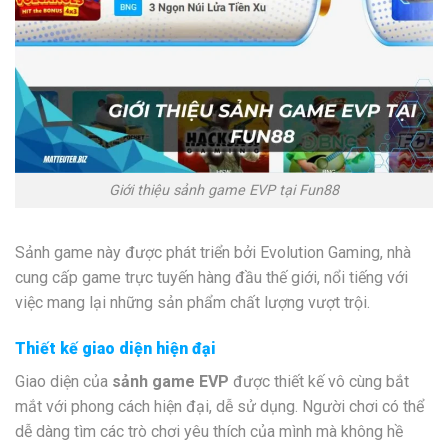
Giới thiệu sảnh game EVP tại Fun88
Sảnh game này được phát triển bởi Evolution Gaming, nhà
cung cấp game trực tuyến hàng đầu thế giới, nổi tiếng với
việc mang lại những sản phẩm chất lượng vượt trội.
Thiết kế giao diện hiện đại
Giao diện của
sảnh game EVP
được thiết kế vô cùng bắt
mắt với phong cách hiện đại, dễ sử dụng. Người chơi có thể
dễ dàng tìm các trò chơi yêu thích của mình mà không hề