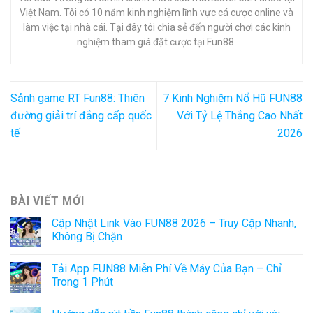
Việt Nam. Tôi có 10 năm kinh nghiệm lĩnh vực cá cược online và
làm việc tại nhà cái. Tại đây tôi chia sẻ đến người chơi các kinh
nghiệm tham giá đặt cược tại Fun88.
Sảnh game RT Fun88: Thiên
7 Kinh Nghiệm Nổ Hũ FUN88
đường giải trí đẳng cấp quốc
Với Tỷ Lệ Thắng Cao Nhất
tế
2026
BÀI VIẾT MỚI
Cập Nhật Link Vào FUN88 2026 – Truy Cập Nhanh,
Không Bị Chặn
Tải App FUN88 Miễn Phí Về Máy Của Bạn – Chỉ
Trong 1 Phút