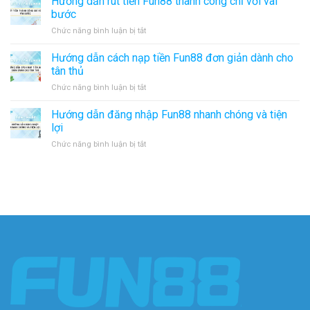
Hướng dẫn rút tiền Fun88 thành công chỉ với vài
bước
ở
Chức năng bình luận bị tắt
Hướng
dẫn
Hướng dẫn cách nạp tiền Fun88 đơn giản dành cho
rút
tân thủ
tiền
ở
Chức năng bình luận bị tắt
Fun88
Hướng
thành
dẫn
Hướng dẫn đăng nhập Fun88 nhanh chóng và tiện
công
cách
chỉ
lợi
nạp
với
ở
Chức năng bình luận bị tắt
tiền
vài
Hướng
Fun88
bước
dẫn
đơn
đăng
giản
nhập
dành
Fun88
cho
nhanh
tân
chóng
thủ
và
tiện
lợi