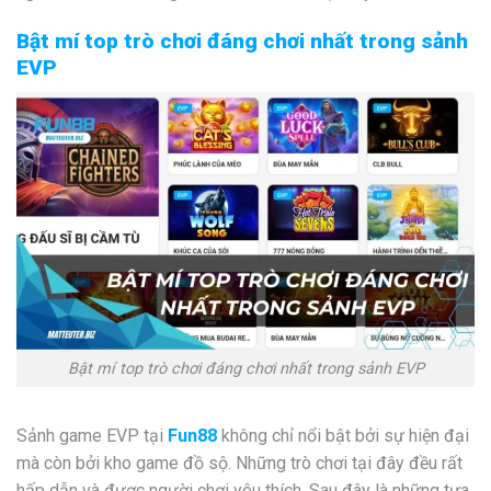
Bật mí top trò chơi đáng chơi nhất trong sảnh
EVP
Bật mí top trò chơi đáng chơi nhất trong sảnh EVP
Sảnh game EVP tại
Fun88
không chỉ nổi bật bởi sự hiện đại
mà còn bởi kho game đồ sộ. Những trò chơi tại đây đều rất
hấp dẫn và được người chơi yêu thích. Sau đây là những tựa