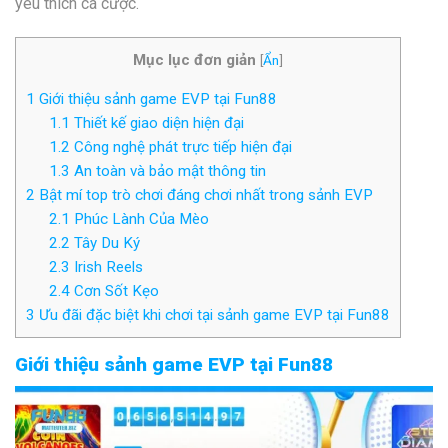
yêu thích cá cược.
Mục lục đơn giản
[
Ẩn
]
1
Giới thiệu sảnh game EVP tại Fun88
1.1
Thiết kế giao diện hiện đại
1.2
Công nghệ phát trực tiếp hiện đại
1.3
An toàn và bảo mật thông tin
2
Bật mí top trò chơi đáng chơi nhất trong sảnh EVP
2.1
Phúc Lành Của Mèo
2.2
Tây Du Ký
2.3
Irish Reels
2.4
Cơn Sốt Kẹo
3
Ưu đãi đặc biệt khi chơi tại sảnh game EVP tại Fun88
Giới thiệu sảnh game EVP tại Fun88