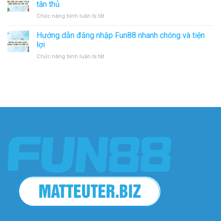
rút
tân thủ
tiền
ở
Chức năng bình luận bị tắt
Fun88
Hướng
thành
dẫn
Hướng dẫn đăng nhập Fun88 nhanh chóng và tiện
công
cách
chỉ
lợi
nạp
với
ở
Chức năng bình luận bị tắt
tiền
vài
Hướng
Fun88
bước
dẫn
đơn
đăng
giản
nhập
dành
Fun88
cho
nhanh
tân
chóng
thủ
và
tiện
lợi