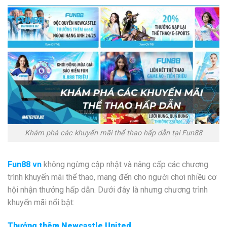
Khám phá các khuyến mãi thể thao hấp dẫn tại Fun88
Fun88 vn
không ngừng cập nhật và nâng cấp các chương
trình khuyến mãi thể thao, mang đến cho người chơi nhiều cơ
hội nhận thưởng hấp dẫn. Dưới đây là nhưng chương trình
khuyến mãi nổi bật:
Thưởng thêm Newcastle United