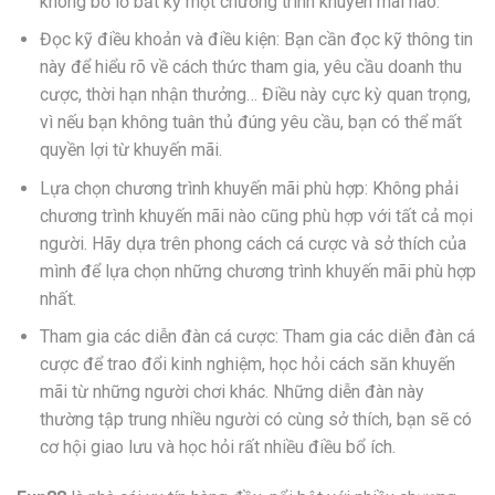
không bỏ lỡ bất kỳ một chương trình khuyến mãi nào.
Đọc kỹ điều khoản và điều kiện: Bạn cần đọc kỹ thông tin
này để hiểu rõ về cách thức tham gia, yêu cầu doanh thu
cược, thời hạn nhận thưởng… Điều này cực kỳ quan trọng,
vì nếu bạn không tuân thủ đúng yêu cầu, bạn có thể mất
quyền lợi từ khuyến mãi.
Lựa chọn chương trình khuyến mãi phù hợp: Không phải
chương trình khuyến mãi nào cũng phù hợp với tất cả mọi
người. Hãy dựa trên phong cách cá cược và sở thích của
mình để lựa chọn những chương trình khuyến mãi phù hợp
nhất.
Tham gia các diễn đàn cá cược: Tham gia các diễn đàn cá
cược để trao đổi kinh nghiệm, học hỏi cách săn khuyến
mãi từ những người chơi khác. Những diễn đàn này
thường tập trung nhiều người có cùng sở thích, bạn sẽ có
cơ hội giao lưu và học hỏi rất nhiều điều bổ ích.