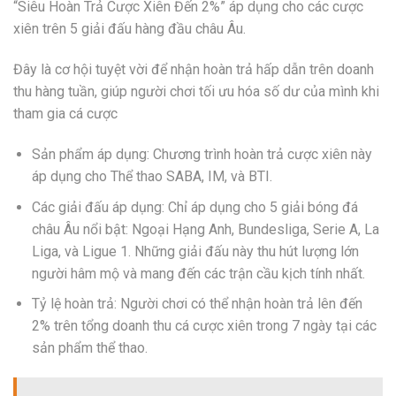
“Siêu Hoàn Trả Cược Xiên Đến 2%” áp dụng cho các cược
xiên trên 5 giải đấu hàng đầu châu Âu.
Đây là cơ hội tuyệt vời để nhận hoàn trả hấp dẫn trên doanh
thu hàng tuần, giúp người chơi tối ưu hóa số dư của mình khi
tham gia cá cược
vk88
Sản phẩm áp dụng: Chương trình hoàn trả cược xiên này
áp dụng cho Thể thao SABA, IM, và BTI.
Các giải đấu áp dụng: Chỉ áp dụng cho 5 giải bóng đá
châu Âu nổi bật: Ngoại Hạng Anh, Bundesliga, Serie A, La
Liga, và Ligue 1. Những giải đấu này thu hút lượng lớn
người hâm mộ và mang đến các trận cầu kịch tính nhất.
Tỷ lệ hoàn trả: Người chơi có thể nhận hoàn trả lên đến
2% trên tổng doanh thu cá cược xiên trong 7 ngày tại các
sản phẩm thể thao.