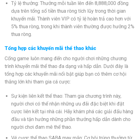
Tỷ lệ thưởng: Thưởng mỗi tuần lên đến 8,888,000 đồng
dựa trên tổng số tiền thua ròng tích lũy trong thời gian
khuyến mãi. Thành viên VIP có tỷ lệ hoàn trả cao hơn với
5% thua ròng, trong khi thành viên thường được hưởng 2%
thua ròng.
Tổng hợp các khuyến mãi thể thao khác
Cổng game luôn mang đến cho người chơi những chương
trình khuyến mãi thể thao đa dạng và hấp dẫn. Dưới đây là
tổng hợp các khuyến mãi nổi bật giúp bạn có thêm cơ hội
thắng lớn khi tham gia cá cược:
Sự kiện liên kết thể thao: Tham gia chương trình này,
người chơi có thể nhận những ưu đãi đặc biệt khi đặt
cược liên kết tại nhà cái. Hãy khám phá các giải đấu hàng
đầu và tận hưởng những phần thưởng hấp dẫn dành cho
người chơi đam mê thể thao.
Vé cược thể thao SABA may mắn: Cơ hội trúng thưởng từ