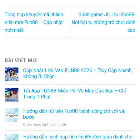
Tổng hợp khuyến mãi thành
Sảnh game JILI tại Fun88:
viên mới Fun88 – Cập nhật
Nơi hội tụ những trò chơi đỉnh
mới nhất
cao
BÀI VIẾT MỚI
Cập Nhật Link Vào FUN88 2026 – Truy Cập Nhanh,
Không Bị Chặn
Tải App FUN88 Miễn Phí Về Máy Của Bạn – Chỉ
Trong 1 Phút
Hướng dẫn rút tiền Fun88 thành công chỉ với vài
bước
ở
Chức năng bình luận bị tắt
Hướng
dẫn
Hướng dẫn cách nạp tiền Fun88 đơn giản dành cho