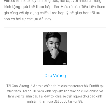
Fun88
là nhà cái uy tín hàng đầu, nổi bật với nhiều chương
trình
tặng quà thể thao
hấp dẫn. Hiểu rõ các điều kiện tham
gia cùng với áp dụng chiến lược hợp lý sẽ giúp bạn tối ưu
hóa cơ hội từ các ưu đãi này.
Cao Vương
Tôi Cao Vương là Admin chính thức của matteuter.biz Fun88 tại
Việt Nam. Tôi có 10 năm kinh nghiệm lĩnh vực cá cược online và
làm việc tại nhà cái. Tại đây tôi chia sẻ đến người chơi các kinh
nghiệm tham giá đặt cược tại Fun88.