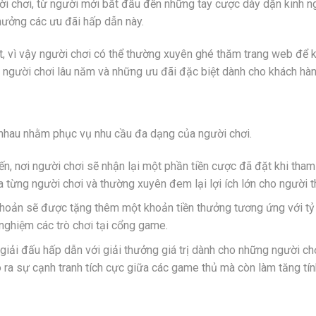
ời chơi, từ người mới bắt đầu đến những tay cược dày dặn kinh n
 hưởng các ưu đãi hấp dẫn này.
t, vì vậy người chơi có thể thường xuyên ghé thăm trang web để 
o người chơi lâu năm và những ưu đãi đặc biệt dành cho khách hà
nhau nhằm phục vụ nhu cầu đa dạng của người chơi.
ến, nơi người chơi sẽ nhận lại một phần tiền cược đã đặt khi tham 
a từng người chơi và thường xuyên đem lại lợi ích lớn cho người t
 khoản sẽ được tặng thêm một khoản tiền thưởng tương ứng với tỷ 
 nghiệm các trò chơi tại cổng game.
giải đấu hấp dẫn với giải thưởng giá trị dành cho những người c
 ra sự cạnh tranh tích cực giữa các game thủ mà còn làm tăng tính