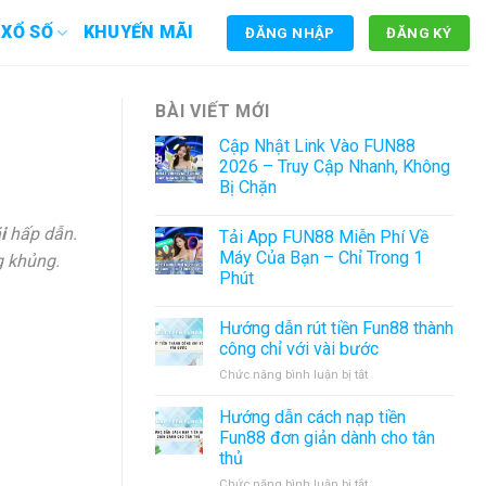
XỔ SỐ
KHUYẾN MÃI
ĐĂNG NHẬP
ĐĂNG KÝ
BÀI VIẾT MỚI
Cập Nhật Link Vào FUN88
2026 – Truy Cập Nhanh, Không
Bị Chặn
i
hấp dẫn.
Tải App FUN88 Miễn Phí Về
Máy Của Bạn – Chỉ Trong 1
ng khủng.
Phút
Hướng dẫn rút tiền Fun88 thành
công chỉ với vài bước
ở
Chức năng bình luận bị tắt
Hướng
dẫn
Hướng dẫn cách nạp tiền
rút
Fun88 đơn giản dành cho tân
tiền
thủ
Fun88
ở
Chức năng bình luận bị tắt
thành