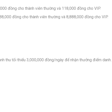
,000 đồng cho thành viên thường và 118,000 đồng cho VIP.
88,000 đồng cho thành viên thường và 8,888,000 đồng cho VIP.
nh thu tối thiểu 3,000,000 đồng/ngày để nhận thưởng điểm danh
.