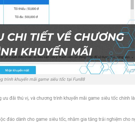
ng trình khuyến mãi game siêu tốc tại Fun88
u đãi thú vị, và chương trình khuyến mãi game siêu tốc chính là
i độc đáo dành cho game siêu tốc, nhằm gia tăng trải nghiệm cho n