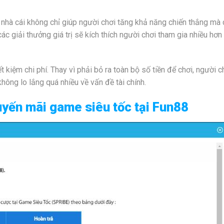
 nhà cái không chỉ giúp người chơi tăng khả năng chiến thắng mà
các giải thưởng giá trị sẽ kích thích người chơi tham gia nhiều hơ
 kiệm chi phí. Thay vì phải bỏ ra toàn bộ số tiền để chơi, người c
hông lo lắng quá nhiều về vấn đề tài chính.
huyến mãi game siêu tốc tại Fun88