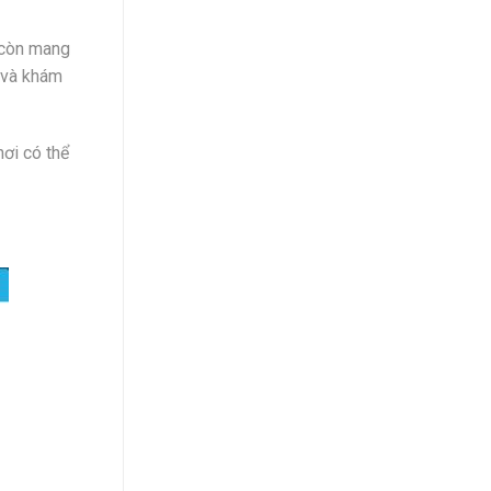
 còn mang
n và khám
hơi có thể