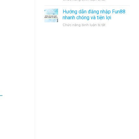
Hướng
công
dẫn
chỉ
Hướng dẫn đăng nhập Fun88
cách
với
nhanh chóng và tiện lợi
nạp
vài
ở
Chức năng bình luận bị tắt
tiền
bước
Hướng
Fun88
dẫn
đơn
đăng
giản
nhập
dành
Fun88
cho
nhanh
tân
chóng
thủ
và
tiện
lợi