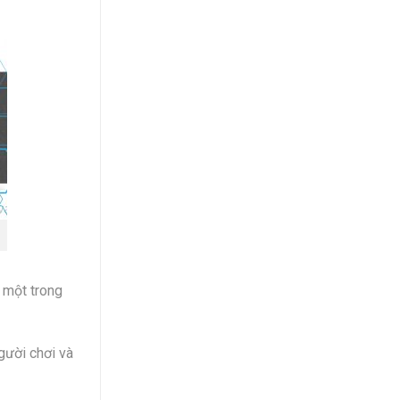
 một trong
gười chơi và