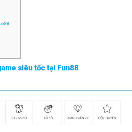
Fun88
game siêu tốc tại Fun88