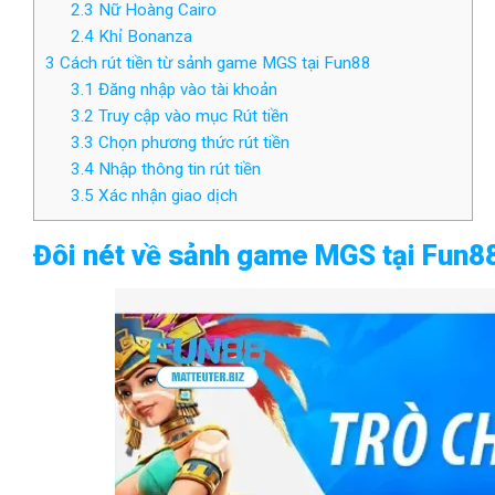
2.3
Nữ Hoàng Cairo
2.4
Khỉ Bonanza
3
Cách rút tiền từ sảnh game MGS tại Fun88
3.1
Đăng nhập vào tài khoản
3.2
Truy cập vào mục Rút tiền
3.3
Chọn phương thức rút tiền
3.4
Nhập thông tin rút tiền
3.5
Xác nhận giao dịch
Đôi nét về sảnh game MGS tại Fun8