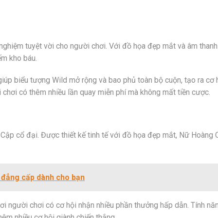
 nghiệm tuyệt vời cho người chơi. Với đồ họa đẹp mắt và âm thanh
ếm kho báu.
giúp biểu tượng Wild mở rộng và bao phủ toàn bộ cuộn, tạo ra cơ 
 chơi có thêm nhiều lần quay miễn phí mà không mất tiền cược.
 Cập cổ đại. Được thiết kế tinh tế với đồ họa đẹp mắt, Nữ Hoàng
 đẳng cấp dành cho bạn
ơi người chơi có cơ hội nhận nhiều phần thưởng hấp dẫn. Tính nă
hêm nhiều cơ hội giành chiến thắng.