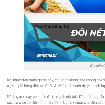
Đôi nét v
Khi nhắc đến sảnh game này, chúng ta không thể không nói
trực tuyến hàng đầu tại Châu Á. Nhà phát hành được thành l
Sảnh game này có nhiều điểm mạnh nổi bật. Đầu tiên, sự đa 
các trò chơi cổ điển như máy đánh bạc ba cuộn cho đến các 