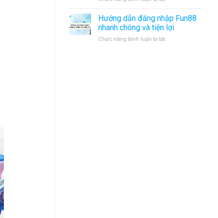
Hướng
công
dẫn
chỉ
Hướng dẫn đăng nhập Fun88
cách
với
nhanh chóng và tiện lợi
nạp
vài
ở
Chức năng bình luận bị tắt
tiền
bước
Hướng
Fun88
dẫn
đơn
đăng
giản
nhập
dành
Fun88
cho
nhanh
tân
chóng
thủ
và
tiện
lợi