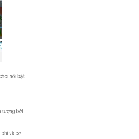
chơi nổi bật
n tượng bởi
 phí và cơ