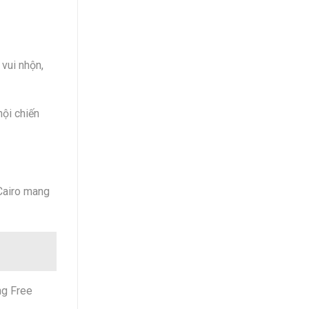
 vui nhộn,
hội chiến
 Cairo mang
ng Free