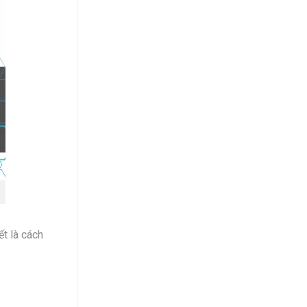
ết là cách