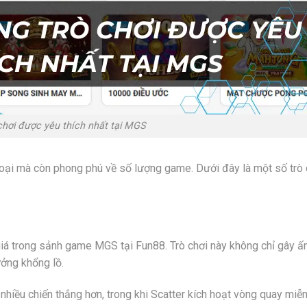
chơi được yêu thích nhất tại MGS
oại mà còn phong phú về số lượng game. Dưới đây là một số trò 
iá trong sảnh game MGS tại Fun88. Trò chơi này không chỉ gây ấ
ởng khổng lồ.
nhiều chiến thắng hơn, trong khi Scatter kích hoạt vòng quay miễn