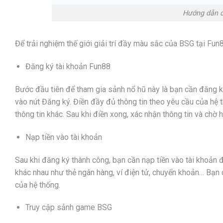
Hướng dẫn c
Để trải nghiệm thế giới giải trí đầy màu sắc của BSG tại Fu
Đăng ký tài khoản Fun88
Bước đầu tiên để tham gia sảnh nổ hũ này là bạn cần đăng ký
vào nút Đăng ký. Điền đầy đủ thông tin theo yêu cầu của hệ 
thông tin khác. Sau khi điền xong, xác nhận thông tin và chờ h
Nạp tiền vào tài khoản
Sau khi đăng ký thành công, bạn cần nạp tiền vào tài khoản 
khác nhau như thẻ ngân hàng, ví điện tử, chuyển khoản… Bạn
của hệ thống.
Truy cập sảnh game BSG