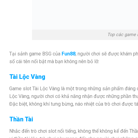
Top các game n
Tại sảnh game BSG của
Fun88
, người chơi sẽ được khám ph
số cái tên nổi bật mà bạn không nên bỏ lỡ:
Tài Lộc Vàng
Game slot Tài Lộc Vàng là một trong những sản phẩm đáng 
Lộc Vàng, người chơi có khả năng nhận được những phần thư
Đặc biệt, không khí tưng bừng, náo nhiệt của trò chơi được tá
Thần Tài
Nhắc đến trò chơi slot nổi tiếng, không thể không kể đến Th