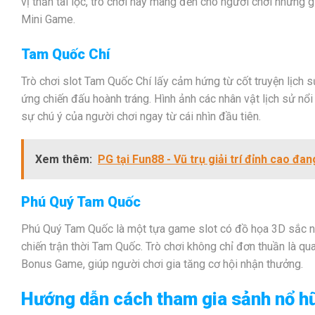
vị thần tài lộc, trò chơi này mang đến cho người chơi những gi
Mini Game.
Tam Quốc Chí
Trò chơi slot Tam Quốc Chí lấy cảm hứng từ cốt truyện lịch s
ứng chiến đấu hoành tráng. Hình ảnh các nhân vật lịch sử nổi
sự chú ý của người chơi ngay từ cái nhìn đầu tiên.
Xem thêm:
PG tại Fun88 - Vũ trụ giải trí đỉnh cao đa
Phú Quý Tam Quốc
Phú Quý Tam Quốc là một tựa game slot có đồ họa 3D sắc n
chiến trận thời Tam Quốc. Trò chơi không chỉ đơn thuần là q
Bonus Game, giúp người chơi gia tăng cơ hội nhận thưởng.
Hướng dẫn cách tham gia sảnh nổ hũ