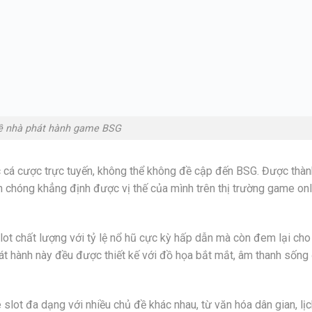
về nhà phát hành game BSG
c cá cược trực tuyến, không thể không đề cập đến BSG. Được thàn
 chóng khẳng định được vị thế của mình trên thị trường game onl
 chất lượng với tỷ lệ nổ hũ cực kỳ hấp dẫn mà còn đem lại cho
phát hành này đều được thiết kế với đồ họa bắt mắt, âm thanh sống
slot đa dạng với nhiều chủ đề khác nhau, từ văn hóa dân gian, lị