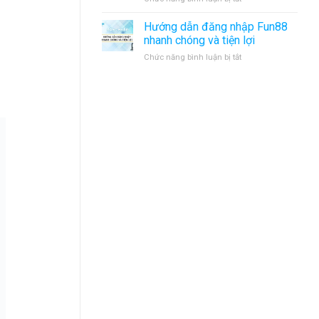
Hướng
công
dẫn
chỉ
Hướng dẫn đăng nhập Fun88
cách
với
nhanh chóng và tiện lợi
nạp
vài
ở
Chức năng bình luận bị tắt
tiền
bước
Hướng
Fun88
dẫn
đơn
đăng
giản
nhập
dành
Fun88
cho
nhanh
tân
chóng
thủ
và
tiện
lợi