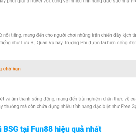
ây phút giải trí tuyệt vời, cùng với nhiều tính năng đặc sắc như F
ử nổi tiếng, mang đến cho người chơi những trận chiến đầy kịch tí
 tiếng như Lưu Bị, Quan Vũ hay Trương Phi được tái hiện sống độn
ng chờ bạn
ét và âm thanh sống động, mang đến trải nghiệm chân thực về c
uay thưởng mà còn chứa đựng nhiều tính năng đặc biệt như Free S
 BSG tại Fun88 hiệu quả nhất