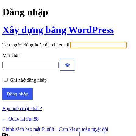
Đăng nhập
Xây dựng bằng WordPress
Tên người dùng hoặc địa chỉ email
Mật khẩu
Ghi nhớ đăng nhập
Bạn quên mật khẩu?
← Quay lại Fun88
Chính sách bảo mật Fun88 – Cam kết an toàn tuyệt đối